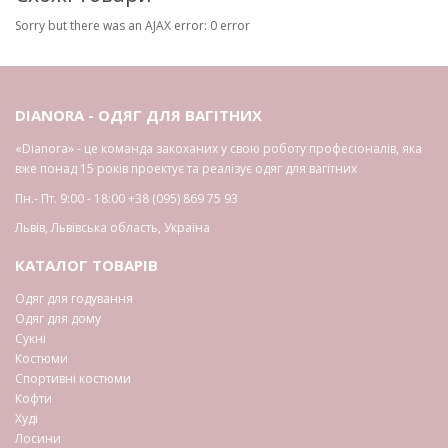
Sorry but there was an AJAX error: 0 error
DIANORA - ОДЯГ ДЛЯ ВАГІТНИХ
«Dianora» - це команда закоханих у свою роботу професіоналів, яка
вже понад 15 років проектує та реалізує одяг для вагітних
Пн.- Пт. 9:00 - 18:00
+38 (095) 869 75 93
Львів
,
Львівська область
,
Україна
КАТАЛОГ ТОВАРІВ
Одяг для годування
Одяг для дому
Сукні
Костюми
Спортивні костюми
Кофти
Худі
Лосини