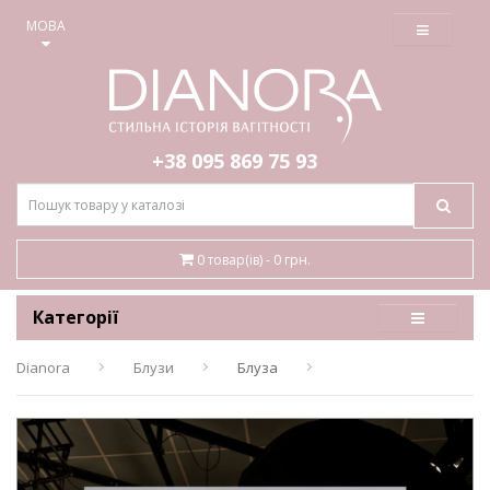
≡
МОВА
+38 095
869 75 93
0 товар(ів) - 0 грн.
Категорії
Dianora
Блузи
Блуза