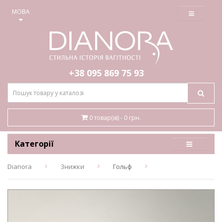
≡
МОВА
+38 095
869 75 93
0 товар(ів) - 0 грн.
Категорії
Dianora
Знижки
Гольф