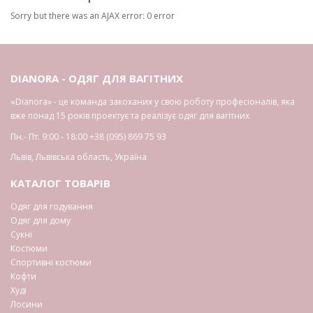
Sorry but there was an AJAX error: 0 error
DIANORA - ОДЯГ ДЛЯ ВАГІТНИХ
«Dianora» - це команда закоханих у свою роботу професіоналів, яка
вже понад 15 років проектує та реалізує одяг для вагітних
Пн.- Пт. 9:00 - 18:00
+38 (095) 869 75 93
Львів
,
Львівська область
,
Україна
КАТАЛОГ ТОВАРІВ
Одяг для годування
Одяг для дому
Сукні
Костюми
Спортивні костюми
Кофти
Худі
Лосини