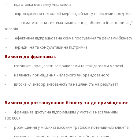
- підготовка магазину «під ключ»
- впровадження технології мерчандайзингу та системи продажів
- автоматизована система замовлення, обліку та інвентаризації
товарів
- ефективна відпрацьована схема просування та реклами бізнесу
- юридична та консультаційна підтримка
Вимоги до франчайзі:
- готовність працювати за правилами та стандартами мережі
- наявність приміщення – власного чи орендованого
- висока клієнтоорієнтованість та націленість на результат
Вимоги до розташування бізнесу та до приміщення:
- франшиза доступна підприємцям у містах із населенням
100 000+
- розміщення у місцях із високим трафіком потенційних клієнтів
- можливість ремонту за наданими дизайн-макетами