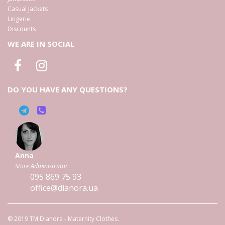
Casual Jackets
Lingerie
Discounts
WE ARE IN SOCIAL
DO YOU HAVE ANY QUESTIONS?
Anna
Store Administrator
095
869 75 93
office@dianora.ua
© 2019 TM Dianora - Maternity Clothes.