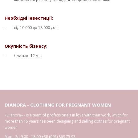
Необхідні інвестиції:
- від 10 000 до 18 000 дол.
Окупність бізнесу:
- близько 12 міс.
DIANORA - CLOTHING FOR PREGNANT WOMEN
«Dianora» - is a team of professionals in love with their work, which for
more than 15 years has been designing and selling clothes for pregnant
women
Mon - Fri 9:00 - 18:00
+38 (095) 869 75 93