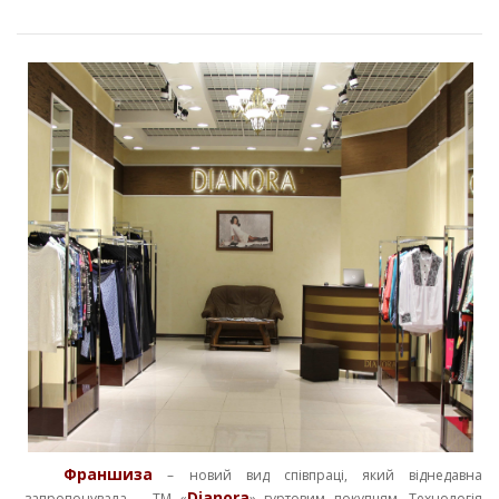
Франшиза
– новий вид співпраці, який віднедавна
Dianora
запропонувала ТМ «
» гуртовим покупцям. Технологія