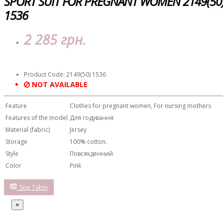
SPORT SUIT FOR PREGNANT WOMEN 2149(50
1536
2 285 грн.
Product Code: 2149(50) 1536
NOT AVAILABLE
Feature
Clothes for pregnant women, For nursing mothers
Features of the model
Для годування
Material (fabric)
Jersey
Storage
100% cotton.
Style
Повсякденний
Color
Pink
Size Table
×