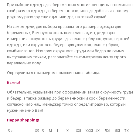
При выборе одежды для беременных многие женщины вспоминают
свой размер одежды до беременности, иногда добавляя к своему
родному размеру еще один или два, на всякий случай.
На самом деле, для выбора правильного размера одежды для
беременных, Вам нужно знать всего лишь один, редко два
измерения: окружность груди - для платьев, блузок, туник, верхней
одежды, или окружность бедер - для джинсов, платьев, брюк,
комбинезонов. Измеряя окружность груди или бедер по самым
выступающим точкам, располагайте сантиметровую ленту строго
параллельно полу.
Определиться с размером поможет наша таблица.
Важно!
Обязательно, указывайте при оформлении заказа окружность груди
и бедер, а также размер до беременности и срок беременности,
согласно чего наш менеджер точно определит размер, который
нужен именно Вам!
Happy shopping!
Size
XS
S
M
L
XL
XXL
XXXL
4XL
5XL
6XL
7XL