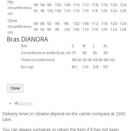
Hip
90-
94-
98-
102-
106-
110-
112-
116-
116-
120-
124-
circumference,
92
98
102
106
110
114
116
118
120
124
128
cm
Chest
86-
88-
92-
94-
98-
102-
106-
112-
116-
120-
124-
circumference,
90
92
96
98
102
106
110
116
120
124
128
cm
Bras DIANORA
Size
S
M
L
XL
Circumference under bust, cm
75
80
85
90
Chest circumference
88-92
92-96
94-98
98-102
bra cup
B/C
C/D
D/E
E/F
Close
Delivery
Delivery times in Ukraine depend on the carrier company at 2500
UAH.
You can always exchange or return the item if it has not been