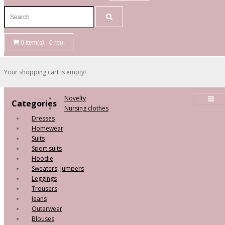
0 item(s) - 0 грн.
Your shopping cart is empty!
Novelty
Categories
Nursing clothes
Dresses
Homewear
Suits
Sport suits
Hoodie
Sweaters, Jumpers
Leggings
Trousers
Jeans
Outerwear
Blouses