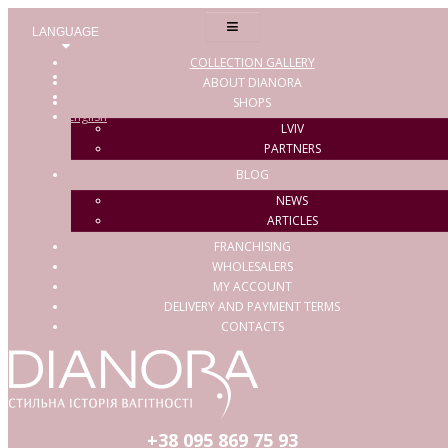
≡
LANGUAGE
COLLECTION GALLERY
Українська
ABOUT DIANORA
Русский
SHOPS
English
LVIV
PARTNERS
BLOG
NEWS
ARTICLES
FRANCHISING
WHOLESALERS
MY ACCOUNT
DELIVERY AND PAYMENT TERMS
CONTACTS
+38 095
869 75 93