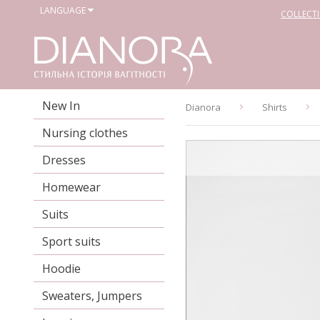
LANGUAGE
COLLECT
New In
Dianora
Shirts
Nursing clothes
Dresses
Homewear
Suits
Sport suits
Hoodie
Sweaters, Jumpers