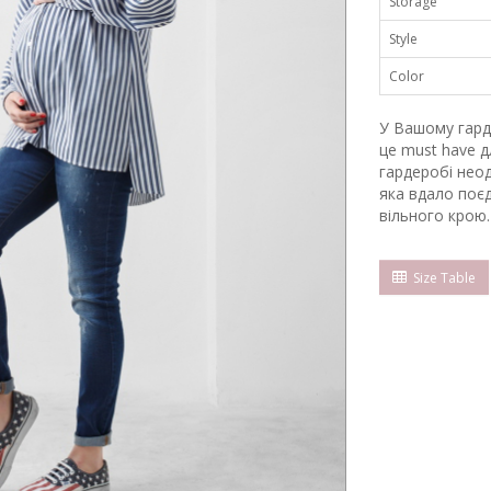
Storage
Style
Color
У Вашому гард
це must have д
гардеробі неод
яка вдало поєд
вільного крою.
Size Table