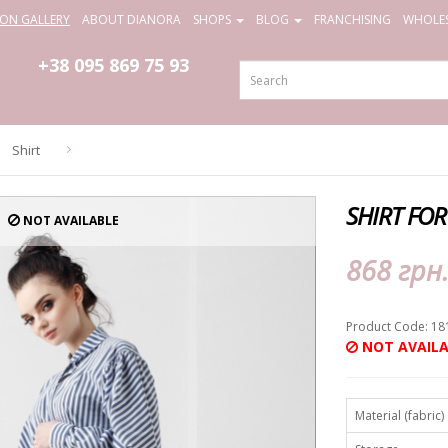
ION GALLERY
ABOUT DIANORA
SHOPS
BLOG
FRANCHISING
WHOLES
+38 095
869 75 93
Shirt
SHIRT FO
NOT AVAILABLE
868 грн
Product Code: 18
NOT AVAILA
Material (fabric)