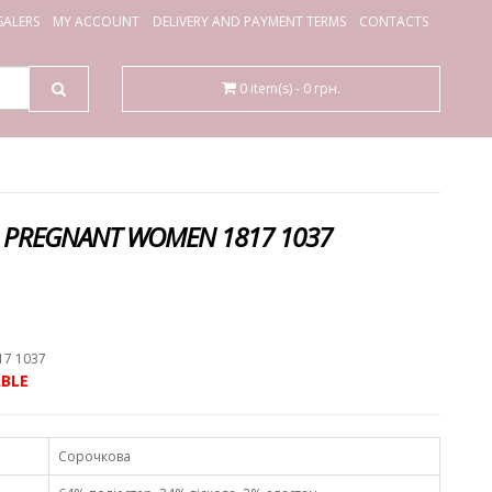
ALERS
MY ACCOUNT
DELIVERY AND PAYMENT TERMS
CONTACTS
0 item(s) - 0 грн.
R PREGNANT WOMEN 1817 1037
.
17 1037
BLE
Сорочкова