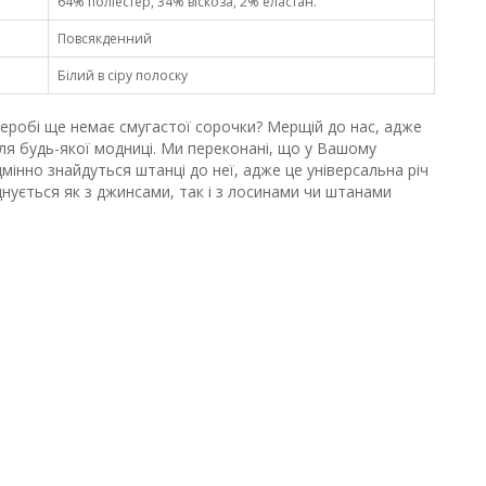
64% поліестер, 34% віскоза, 2% еластан.
Повсякденний
Білий в сіру полоску
еробі ще немає смугастої сорочки? Мерщій до нас, адже
ля будь-якої модниці. Ми переконані, що у Вашому
мінно знайдуться штанці до неї, адже це універсальна річ
нується як з джинсами, так і з лосинами чи штанами