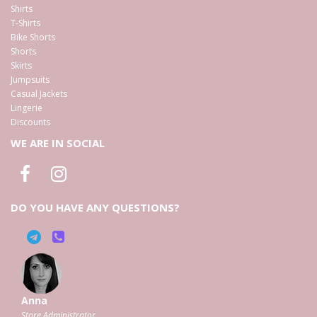
Shirts
T-Shirts
Bike Shorts
Shorts
Skirts
Jumpsuits
Casual Jackets
Lingerie
Discounts
WE ARE IN SOCIAL
DO YOU HAVE ANY QUESTIONS?
Anna
Store Administrator