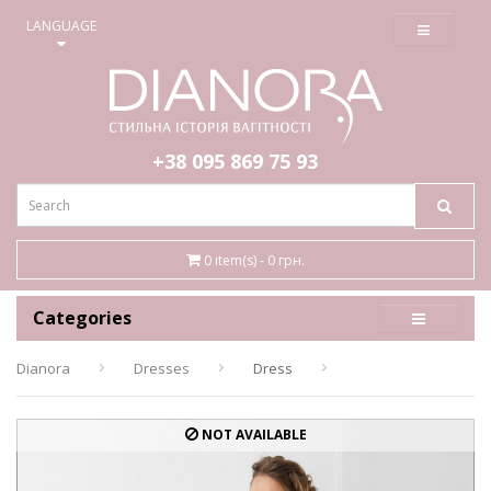
≡
LANGUAGE
+38 095
869 75 93
0 item(s) - 0 грн.
Categories
Dianora
Dresses
Dress
NOT AVAILABLE