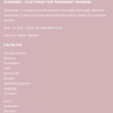
DIANORA - CLOTHING FOR PREGNANT WOMEN
«Dianora» - is a team of professionals in love with their work, which for
more than 15 years has been designing and selling clothes for pregnant
women
Mon - Fri 9:00 - 18:00
+38 (095) 869 75 93
Lviv
,
Lviv region
,
Ukraine
CATALOG
Nursing clothes
Dresses
Homewear
Suits
Sport suits
Hoodie
Sweaters, Jumpers
Leggings
Trousers
Jeans
Outerwear
Blouses