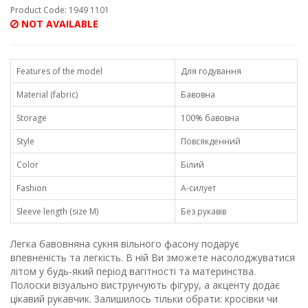
Product Code: 1949 1101
NOT AVAILABLE
Features of the model
Для годування
Material (fabric)
Бавовна
Storage
100% бавовна
Style
Повсякденний
Color
Білий
Fashion
А-силует
Sleeve length (size M)
Без рукавів
Легка бавовняна сукня вільного фасону подарує
впевненість та легкість. В ній Ви зможете насолоджуватися
літом у будь-який період вагітності та материнства.
Полоски візуально виструнчують фігуру, а акценту додає
цікавий рукавчик. Залишилось тільки обрати: кросівки чи