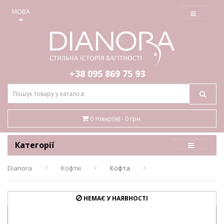
≡
МОВА
+38 095
869 75 93
0 товар(ів) - 0 грн.
Категорії
Dianora
Кофти
Кофта
НЕМАЄ У НАЯВНОСТІ