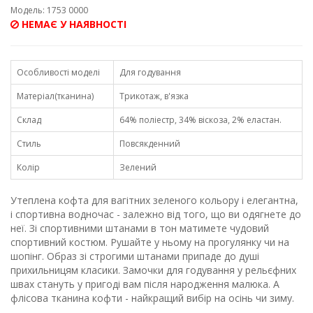
Модель: 1753 0000
НЕМАЄ У НАЯВНОСТІ
Особливості моделі
Для годування
Матеріал(тканина)
Трикотаж, в'язка
Склад
64% поліестр, 34% віскоза, 2% еластан.
Стиль
Повсякденний
Колір
Зелений
Утеплена кофта для вагітних зеленого кольору і елегантна,
і спортивна водночас - залежно від того, що ви одягнете до
неї. Зі спортивними штанами в тон матимете чудовий
спортивний костюм. Рушайте у ньому на прогулянку чи на
шопінг. Образ зі строгими штанами припаде до душі
прихильницям класики. Замочки для годування у рельєфних
швах стануть у пригоді вам після народження малюка. А
флісова тканина кофти - найкращий вибір на осінь чи зиму.