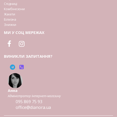
Спідниці
Комбінезони
Жакети
Білизна
Знижки
МИ У СОЦ МЕРЕЖАХ
ВИНИКЛИ ЗАПИТАННЯ?
Анна
Адміністратор Інтернет-магазину
095
869 75 93
office@dianora.ua