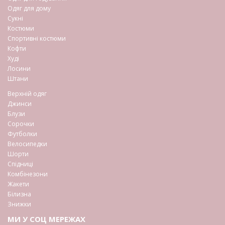
Одяг для дому
Сукні
Костюми
Спортивні костюми
Кофти
Худі
Лосини
Штани
Верхній одяг
Джинси
Блузи
Сорочки
Футболки
Велосипедки
Шорти
Спідниці
Комбінезони
Жакети
Білизна
Знижки
МИ У СОЦ МЕРЕЖАХ