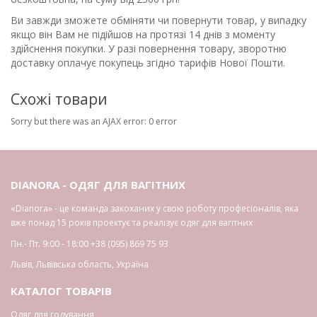
Ви завжди зможете обміняти чи повернути товар, у випадку
якщо він Вам не підійшов на протязі 14 днів з моменту
здійснення покупки. У разі повернення товару, зворотню
доставку оплачує покупець згідно тарифів Нової Пошти.
Схожі товари
Sorry but there was an AJAX error: 0 error
DIANORA - ОДЯГ ДЛЯ ВАГІТНИХ
«Dianora» - це команда закоханих у свою роботу професіоналів, яка
вже понад 15 років проектує та реалізує одяг для вагітних
Пн.- Пт. 9:00 - 18:00
+38 (095) 869 75 93
Львів
,
Львівська область
,
Україна
КАТАЛОГ ТОВАРІВ
Одяг для годування