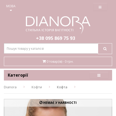
≡
МОВА
+38 095
869 75 93
0 товар(ів) - 0 грн.
Категорії
Dianora
Кофти
Кофта
НЕМАЄ У НАЯВНОСТІ