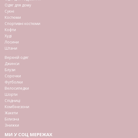
Одяг для дому
Сукні
Костюми
Спортивні костюми
Кофти
Худі
Лосини
Штани
Верхній одяг
Джинси
Блузи
Сорочки
Футболки
Велосипедки
Шорти
Спідниці
Комбінезони
Жакети
Білизна
Знижки
МИ У СОЦ МЕРЕЖАХ