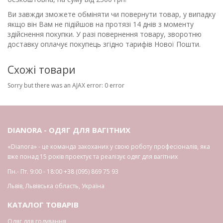
Ви завжди зможете обміняти чи повернути товар, у випадку
якщо він Вам не підійшов на протязі 14 днів з моменту
здійснення покупки. У разі повернення товару, зворотню
доставку оплачує покупець згідно тарифів Нової Пошти.
Схожі товари
Sorry but there was an AJAX error: 0 error
DIANORA - ОДЯГ ДЛЯ ВАГІТНИХ
«Dianora» - це команда закоханих у свою роботу професіоналів, яка
вже понад 15 років проектує та реалізує одяг для вагітних
Пн.- Пт. 9:00 - 18:00
+38 (095) 869 75 93
Львів
,
Львівська область
,
Україна
КАТАЛОГ ТОВАРІВ
Одяг для годування