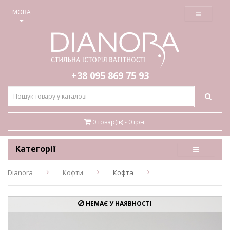
≡
МОВА
+38 095
869 75 93
0 товар(ів) - 0 грн.
Категорії
Dianora
Кофти
Кофта
НЕМАЄ У НАЯВНОСТІ