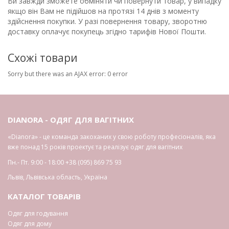
Ви завжди зможете обміняти чи повернути товар, у випадку
якщо він Вам не підійшов на протязі 14 днів з моменту
здійснення покупки. У разі повернення товару, зворотню
доставку оплачує покупець згідно тарифів Нової Пошти.
Схожі товари
Sorry but there was an AJAX error: 0 error
DIANORA - ОДЯГ ДЛЯ ВАГІТНИХ
«Dianora» - це команда закоханих у свою роботу професіоналів, яка
вже понад 15 років проектує та реалізує одяг для вагітних
Пн.- Пт. 9:00 - 18:00
+38 (095) 869 75 93
Львів
,
Львівська область
,
Україна
КАТАЛОГ ТОВАРІВ
Одяг для годування
Одяг для дому