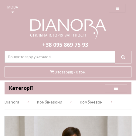
≡
МОВА
+38 095
869 75 93
0 товар(ів) - 0 грн.
Категорії
Dianora
Комбінезони
Комбінезон