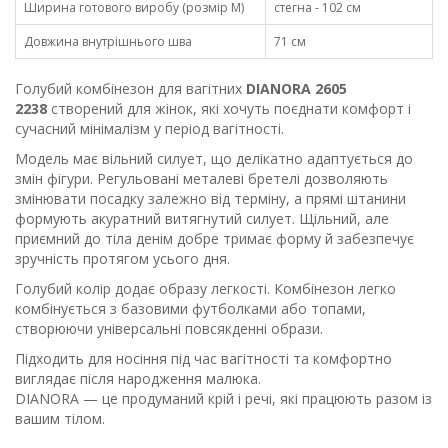
Ширина готового виробу (розмір М)
стегна - 102 см
Довжина внутрішнього шва
71 см
Голубий комбінезон для вагітних
DIANORA 2605
2238
створений для жінок, які хочуть поєднати комфорт і
сучасний мінімалізм у період вагітності.
Модель має вільний силует, що делікатно адаптується до
змін фігури. Регульовані металеві бретелі дозволяють
змінювати посадку залежно від терміну, а прямі штанини
формують акуратний витягнутий силует. Щільний, але
приємний до тіла денім добре тримає форму й забезпечує
зручність протягом усього дня.
Голубий колір додає образу легкості. Комбінезон легко
комбінується з базовими футболками або топами,
створюючи універсальні повсякденні образи.
Підходить для носіння під час вагітності та комфортно
виглядає після народження малюка.
DIANORA — це продуманий крій і речі, які працюють разом із
вашим тілом.