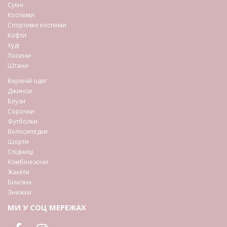
Сукні
Костюми
Спортивні костюми
Кофти
Худі
Лосини
Штани
Верхній одяг
Джинси
Блузи
Сорочки
Футболки
Велосипедки
Шорти
Спідниці
Комбінезони
Жакети
Білизна
Знижки
МИ У СОЦ МЕРЕЖАХ