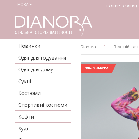
МОВА
ГАЛЕРЕЯ КОЛЕКЦІ
Новинки
Dianora
Верхній одя
Одяг для годування
20% ЗНИЖКА
Одяг для дому
Сукні
Костюми
Спортивні костюми
Кофти
Худі