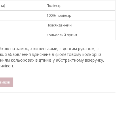
на)
Поліестр
100% поліестр
Повсякденний
Кольоовий принт
ібкою на замок, з кишеньками, з довгим рукавом, із
ю. Забарвлення здійснене в фіолетовому кольорі із
ням кольорових відтінків у абстрактному візерунку,
илікон.
мірів