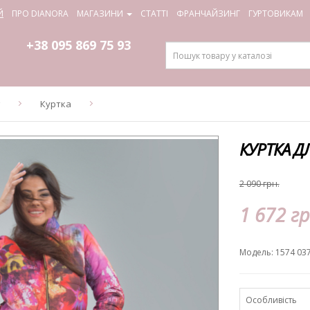
Й
ПРО DIANORA
МАГАЗИНИ
СТАТТІ
ФРАНЧАЙЗИНГ
ГУРТОВИКАМ
+38 095
869 75 93
г
Куртка
КУРТКА ДЛ
2 090 грн.
1 672 гр
Модель: 1574 03
Особливість