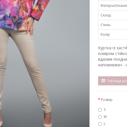
Матеріал(ткани
Склад
Стиль
Колір
Куртка із заст
коміром стійко
вдалим поєднан
наповнювач - с
Таблиця роз
Розмір
S
M
L