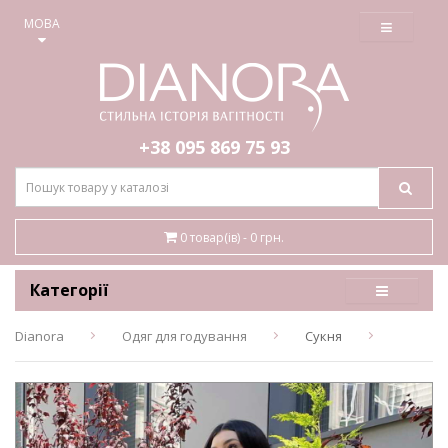
≡
МОВА
+38 095
869 75 93
0 товар(ів) - 0 грн.
Категорії
Dianora
Одяг для годування
Сукня