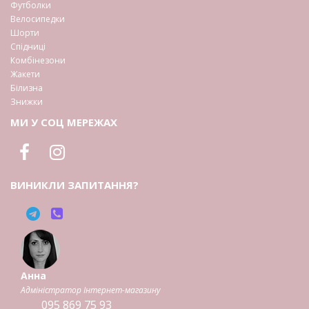
Футболки
Велосипедки
Шорти
Спідниці
Комбінезони
Жакети
Білизна
Знижки
МИ У СОЦ МЕРЕЖАХ
ВИНИКЛИ ЗАПИТАННЯ?
Анна
Адміністратор Інтернет-магазину
095
869 75 93