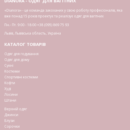
DIANORA - ОДЯГ ДЛЯ ВАГІТНИХ
«Dianora» - це команда закоханих у свою роботу професіоналів, яка
вже понад 15 років проектує та реалізує одяг для вагітних
Пн.- Пт. 9:00 - 18:00
+38 (095) 869 75 93
Львів
,
Львівська область
,
Україна
КАТАЛОГ ТОВАРІВ
Одяг для годування
Одяг для дому
Сукні
Костюми
Спортивні костюми
Кофти
Худі
Лосини
Штани
Верхній одяг
Джинси
Блузи
Сорочки