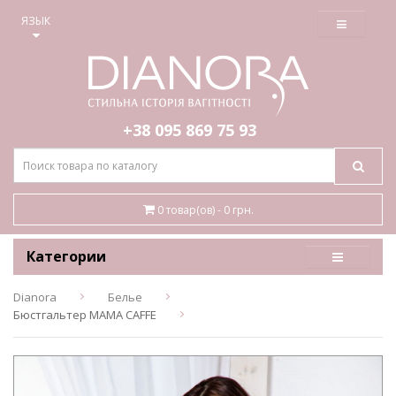
≡
ЯЗЫК
+38 095
869 75 93
0 товар(ов) - 0 грн.
Категории
Dianora
Белье
Бюстгальтер MAMA CAFFE