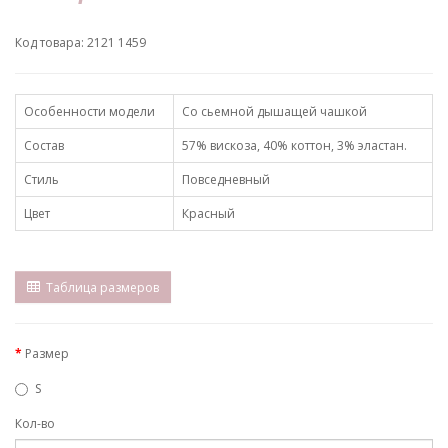
Код товара: 2121 1459
Особенности модели
Со сьемной дышащей чашкой
Состав
57% вискоза, 40% коттон, 3% эластан.
Стиль
Повседневный
Цвет
Красный
Таблица размеров
Размер
S
Кол-во