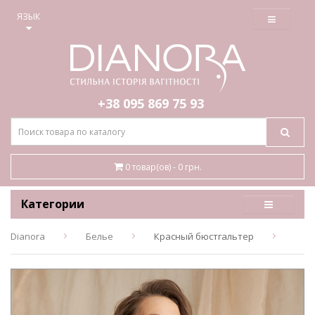
≡
ЯЗЫК
+38 095
869 75 93
0 товар(ов) - 0 грн.
Категории
Dianora
Белье
Красный бюстгальтер