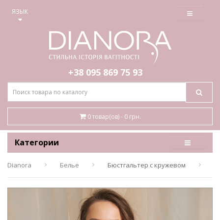
≡
ЯЗЫК
+38 095
869 75 93
0 товар(ов) - 0 грн.
Категории
Dianora
Белье
Бюстгальтер с кружевом