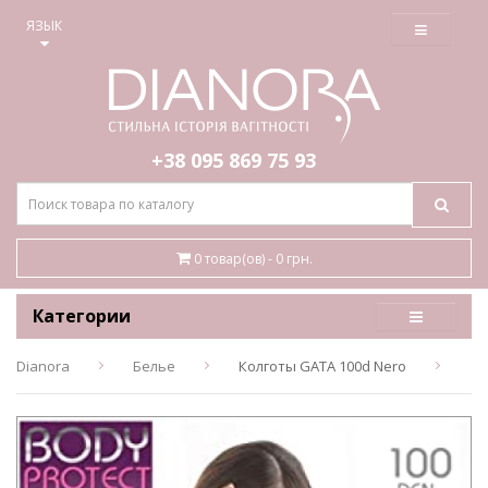
≡
ЯЗЫК
+38 095
869 75 93
0 товар(ов) - 0 грн.
Категории
Dianora
Белье
Колготы GATA 100d Nero