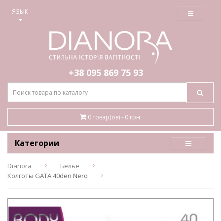
≡
ЯЗЫК
+38 095
869 75 93
0 товар(ов) - 0 грн.
Категории
Dianora
Белье
Колготы GATA 40den Nero