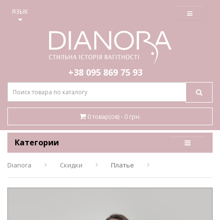
≡
ЯЗЫК
+38 095
869 75 93
0 товар(ов) - 0 грн.
Категории
Dianora
Скидки
Платье