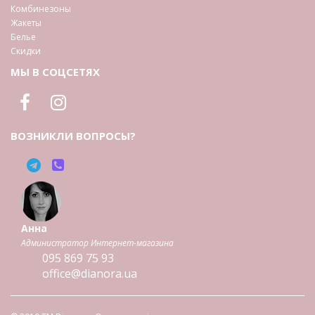
Комбинезоны
Жакеты
Белье
Скидки
МЫ В СОЦСЕТЯХ
ВОЗНИКЛИ ВОПРОСЫ?
Анна
Администратор Интернет-магазина
095
869 75 93
office@dianora.ua