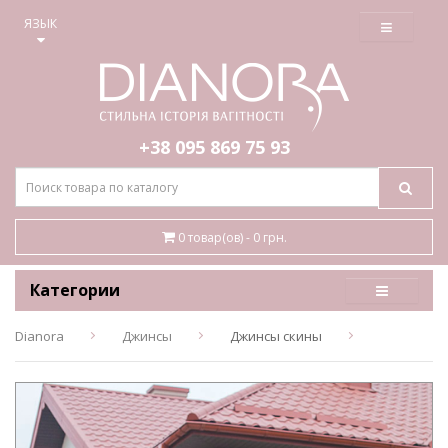
≡
ЯЗЫК
+38 095
869 75 93
0 товар(ов) - 0 грн.
Категории
Dianora
Джинсы
Джинсы скины