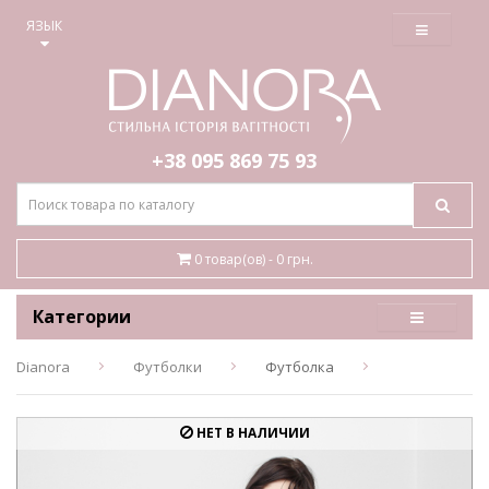
≡
ЯЗЫК
+38 095
869 75 93
0 товар(ов) - 0 грн.
Категории
Dianora
Футболки
Футболка
НЕТ В НАЛИЧИИ