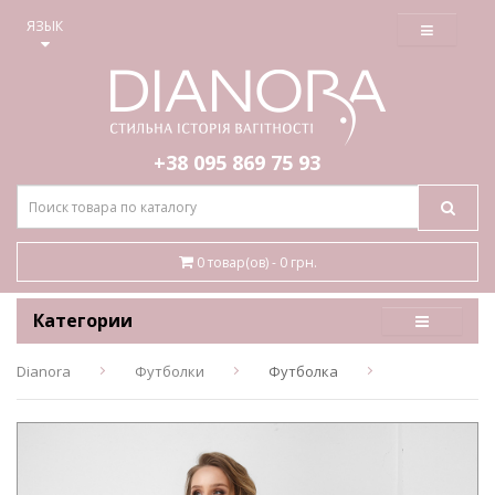
≡
ЯЗЫК
+38 095
869 75 93
0 товар(ов) - 0 грн.
Категории
Dianora
Футболки
Футболка