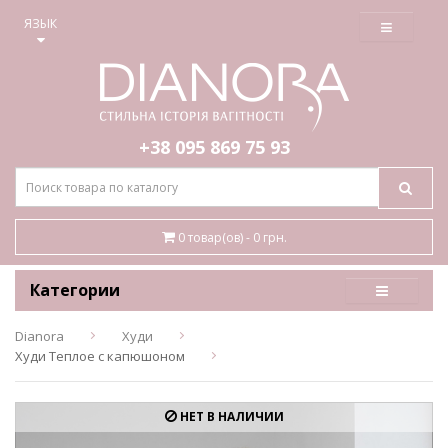
≡
ЯЗЫК
+38 095
869 75 93
0 товар(ов) - 0 грн.
Категории
Dianora
Худи
Худи Теплое с капюшоном
НЕТ В НАЛИЧИИ