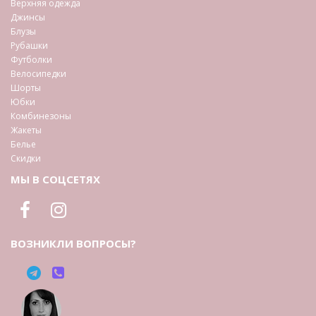
Верхняя одежда
Джинсы
Блузы
Рубашки
Футболки
Велосипедки
Шорты
Юбки
Комбинезоны
Жакеты
Белье
Скидки
МЫ В СОЦСЕТЯХ
ВОЗНИКЛИ ВОПРОСЫ?