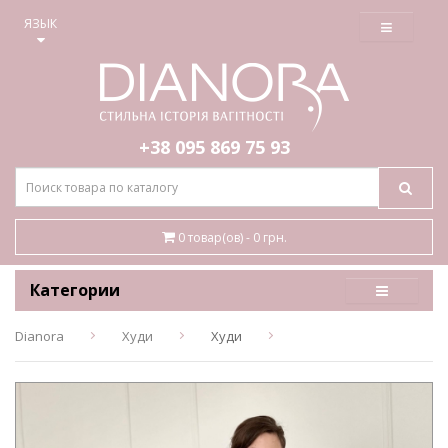
≡
ЯЗЫК
+38 095
869 75 93
0 товар(ов) - 0 грн.
Категории
Dianora
Худи
Худи