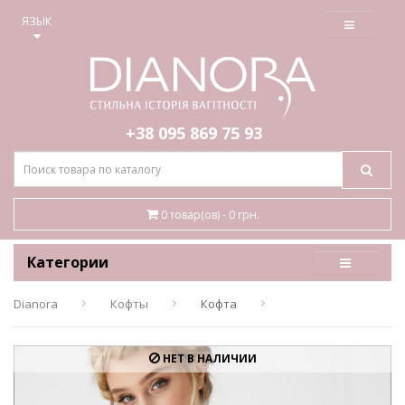
≡
ЯЗЫК
+38 095
869 75 93
0 товар(ов) - 0 грн.
Категории
Dianora
Кофты
Кофта
НЕТ В НАЛИЧИИ