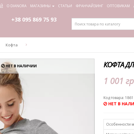
ИЙ
О DIANORA
МАГАЗИНЫ
СТАТЬИ
ФРАНЧАЙЗИНГ
ОПТОВИКАМ
+38 095
869 75 93
Кофта
КОФТА ДЛ
НЕТ В НАЛИЧИИ
1 001 гр
Код товара: 1861
НЕТ В НАЛ
Особенности 