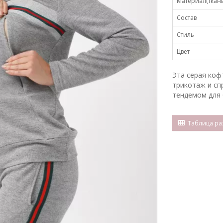
Материал(ткань
Состав
Стиль
Цвет
Эта серая коф
трикотаж и сп
тендемом для 
Таблица ра