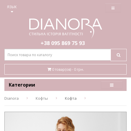
≡
ЯЗЫК
+38 095
869 75 93
0 товар(ов) - 0 грн.
Категории
Dianora
Кофты
Кофта