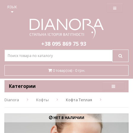
≡
ЯЗЫК
+38 095
869 75 93
0 товар(ов) - 0 грн.
Категории
Dianora
Кофты
Кофта Теплая
НЕТ В НАЛИЧИИ