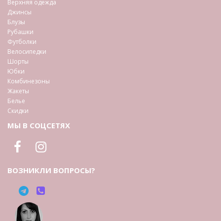
Верхняя одежда
Джинсы
Блузы
Рубашки
Футболки
Велосипедки
Шорты
Юбки
Комбинезоны
Жакеты
Белье
Скидки
МЫ В СОЦСЕТЯХ
ВОЗНИКЛИ ВОПРОСЫ?