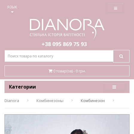
≡
ЯЗЫК
+38 095
869 75 93
0 товар(ов) - 0 грн.
Категории
Dianora
Комбинезоны
Комбинезон