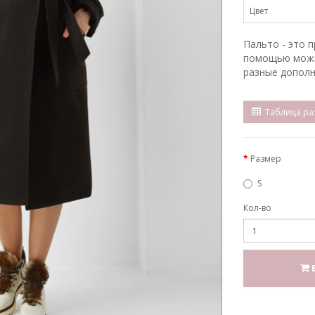
Цвет
Пальто - это 
помощью можн
разные дополн
Таблица ра
Размер
S
Кол-во