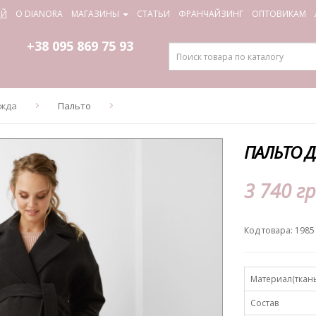
ИЙ
О DIANORA
МАГАЗИНЫ
СТАТЬИ
ФРАНЧАЙЗИНГ
ОПТОВИКАМ
+38 095
869 75 93
ежда
Пальто
ПАЛЬТО Д
3 740 гр
Код товара: 1985
Материал(ткань
Состав