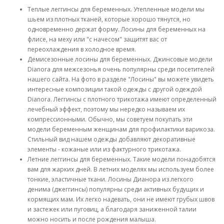
Теплые леггинсы для беременных. Утепленные модели мы
шьем из плотных тканей, которые хорошо тянутся, но
одновременно держат форму. Лосины для беременных на
флисе, на меху или "с начесом" защитят вас от
переохлаждения в холодное время.
Демисезонные лосины для беременных. Джинсовые модели
Dianora для межсезонья очень популярны среди посетителей
нашего сайта. На фото в разделе "Лосины" вы можете увидеть
интересные композиции такой одежды с другой одеждой
Dianora. Леггинсы с плотного трикотажа имеют определенный
лечебный эффект, поэтому мы нередко называем их
компрессионными. Обычно, мы советуем покупать эти
модели беременным женщинам для профилактики варикоза.
Стильный вид нашем одежды добавляют декоративные
элементы - кожаные или из фактурного трикотажа.
Летние леггинсы для беременных. Такие модели понадобятся
вам для жарких дней. В летних моделях мы используем более
тонкие, эластичные ткани. Лосины Дианора из легкого
денима (джеггинсы) популярны среди активных будущих и
кормящих мам. Их легко надевать, они не имеют грубых швов
и застежек или пуговиц, а благодаря заниженной талии
можно носить и после рождения малыша.