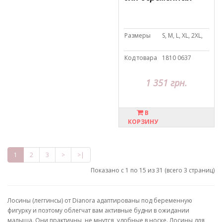
Размеры
S, M, L, XL, 2XL,
Код товара
1810 0637
1 351 грн.
В
КОРЗИНУ
1
2
3
>
>|
Показано с 1 по 15 из 31 (всего 3 страниц)
Лосины (леггинсы) от Dianora адаптированы под беременную
фигурку и поэтому облегчат вам активные будни в ожидании
малыша. Они практичны, не мнутся, удобные в носке. Лосины для