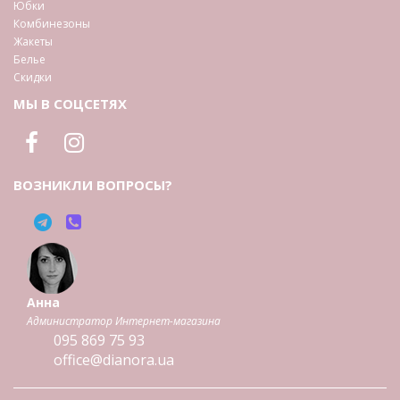
Юбки
Комбинезоны
Жакеты
Белье
Скидки
МЫ В СОЦСЕТЯХ
ВОЗНИКЛИ ВОПРОСЫ?
Анна
Администратор Интернет-магазина
095
869 75 93
office@dianora.ua