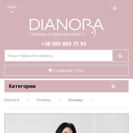
≡
ЯЗЫК
+38 095
869 75 93
0 товар(ов) - 0 грн.
Категории
Dianora
Лосины
Лосины