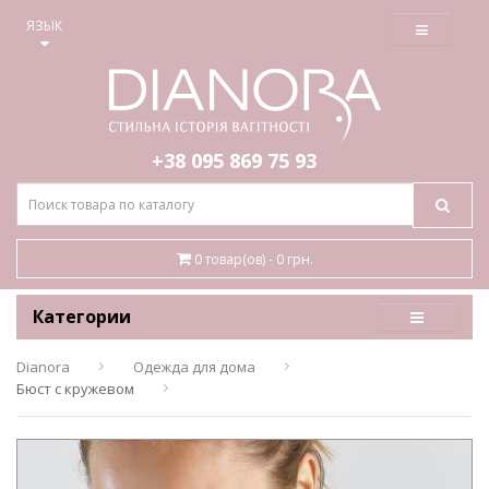
≡
ЯЗЫК
+38 095
869 75 93
0 товар(ов) - 0 грн.
Категории
Dianora
Одежда для дома
Бюст с кружевом