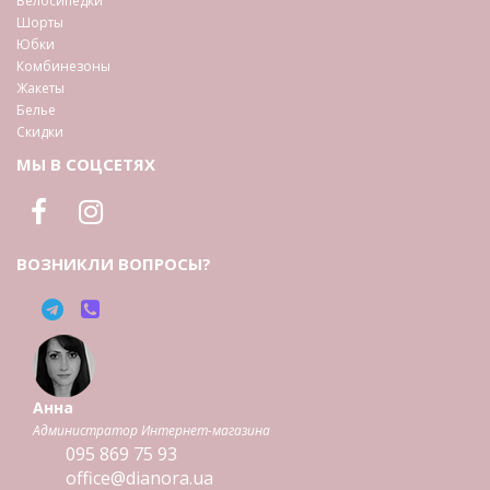
Велосипедки
Шорты
Юбки
Комбинезоны
Жакеты
Белье
Скидки
МЫ В СОЦСЕТЯХ
ВОЗНИКЛИ ВОПРОСЫ?
Анна
Администратор Интернет-магазина
095
869 75 93
office@dianora.ua