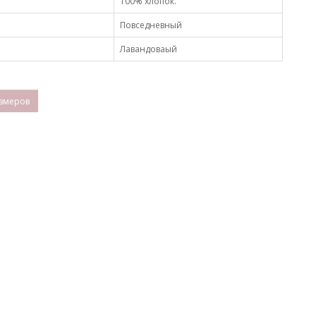
100% хлопок.
Повседневный
Лавандоваый
змеров