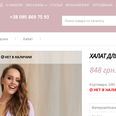
ИЙ
О DIANORA
МАГАЗИНЫ
СТАТЬИ
ФРАНЧАЙЗИНГ
ОПТОВИКАМ
+38 095
869 75 93
 дома
Халат
ХАЛАТ ДЛ
НЕТ В НАЛИЧИИ
848 грн
Код товара: 2061
НЕТ В НАЛ
Материал(ткань