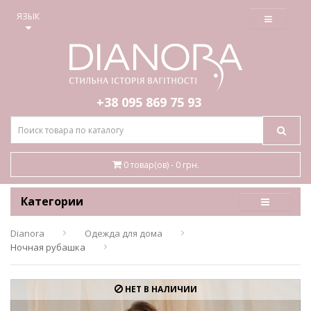
≡
ЯЗЫК
+38 095
869 75 93
0 товар(ов) - 0 грн.
Категории
Dianora
Одежда для дома
Ночная рубашка
НЕТ В НАЛИЧИИ