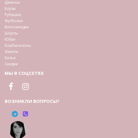
Джинсы
Блузы
Рубашки
Футболки
Велосипедки
Шорты
Юбки
Комбинезоны
Жакеты
Белье
Скидки
МЫ В СОЦСЕТЯХ
ВОЗНИКЛИ ВОПРОСЫ?