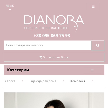
≡
ЯЗЫК
+38 095
869 75 93
0 товар(ов) - 0 грн.
Категории
Dianora
Одежда для дома
Комплект