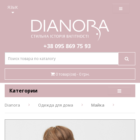
≡
ЯЗЫК
+38 095
869 75 93
0 товар(ов) - 0 грн.
Категории
Dianora
Одежда для дома
Майка