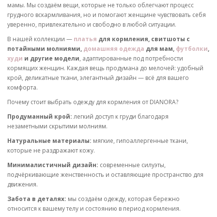
мамы. Мы создаём вещи, которые не только облегчают процесс
грудного вскармливания, но и помогают женщине чувствовать себя
уверенно, привлекательно и свободно в любой ситуации.
В нашей коллекции —
платья
для кормления, свитшоты с
потайными молниями,
домашняя одежда
для мам,
футболки
,
худи
и другие модели
, адаптированные под потребности
кормящих женщин. Каждая вещь продумана до мелочей: удобный
крой, деликатные ткани, элегантный дизайн — всё для вашего
комфорта.
Почему стоит выбрать одежду для кормления от DIANORA?
Продуманный крой:
легкий доступ к груди благодаря
незаметными скрытими молниям.
Натуральные материалы:
мягкие, гипоаллергенные ткани,
которые не раздражают кожу.
Минималистичный дизайн:
современные силуэты,
подчёркивающие женственность и оставляющие пространство для
движения.
Забота в деталях:
мы создаём одежду, которая бережно
относится к вашему телу и состоянию в период кормления.