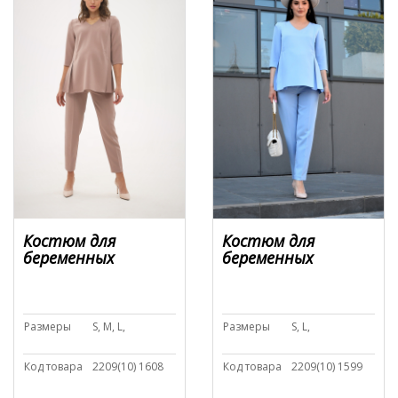
Костюм для
Костюм для
беременных
беременных
Размеры
S, M, L,
Размеры
S, L,
Код товара
2209(10) 1608
Код товара
2209(10) 1599