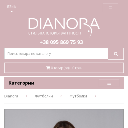
≡
ЯЗЫК
+38 095
869 75 93
0 товар(ов) - 0 грн.
Категории
Dianora
Футболки
Футболка