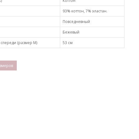
)
Коттон
93% коттон, 7% эластан.
Повседневный
Бежевый
спереди (размер М)
53 см
змеров