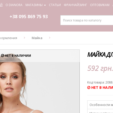
ИЙ
О DIANORA
МАГАЗИНЫ
СТАТЬИ
ФРАНЧАЙЗИНГ
ОПТОВИКАМ
+38 095
869 75 93
 кормления
Майка
МАЙКА ДЛ
НЕТ В НАЛИЧИИ
592 грн
Код товара: 2088
НЕТ В НАЛ
Особенности 