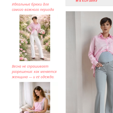
В КОРЗИНУ
Идеальные брюки для
самого важного периода
Весна не спрашивает
разрешения: как меняется
женщина — и её одежда.