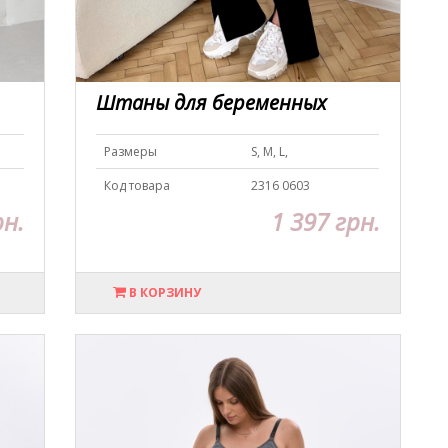
Штаны для беременных
Размеры
S, M, L,
Код товара
2316 0603
рн.
1 397 грн.
В КОРЗИНУ