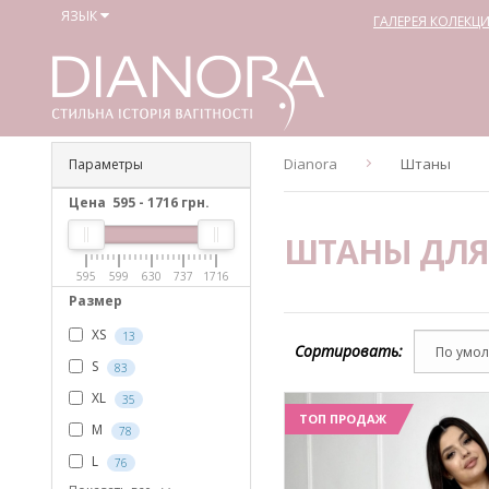
ЯЗЫК
ГАЛЕРЕЯ КОЛЕКЦ
Dianora
Штаны
Параметры
Цена
595
-
1716
грн.
ШТАНЫ ДЛЯ
595
599
630
737
1716
Размер
XS
13
Сортировать:
S
83
XL
35
ТОП ПРОДАЖ
M
78
L
76