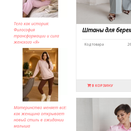
Тело как история:
Штаны для бере
Философия
трансформации и сила
женского «Я»
Код товара
2
В КОРЗИНУ
Материнство меняет всё:
как женщина открывает
новый стиль в ожидании
малыша