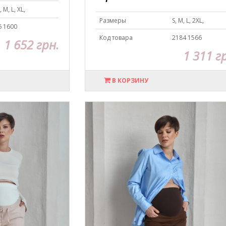
, M, L, XL,
Размеры
S, M, L, 2XL,
6 1600
Код товара
2184 1566
1 652 грн.
1 311 г
В КОРЗИНУ