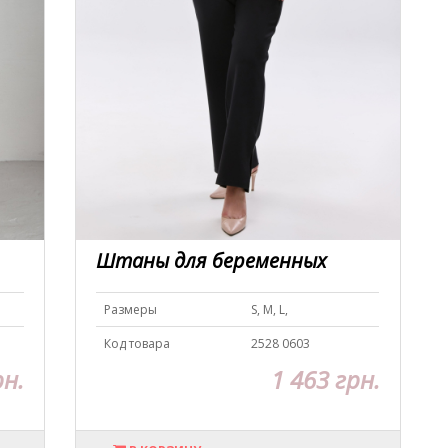
Штаны для беременных
Размеры
S, M, L,
Код товара
2528 0603
рн.
1 463 грн.