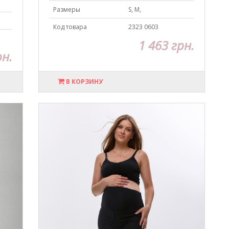
Размеры
S, M,
Код товара
2323 0603
1 463 грн.
рн.
В КОРЗИНУ