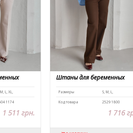
менных
Штаны для беременных
 M, L, XL,
Размеры
S, M, L,
604 1174
Код товара
2529 1800
1 511 грн.
1 716 г