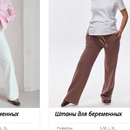
менных
Штаны для беременных
 L, XL,
Размеры
S, M, L, XL,