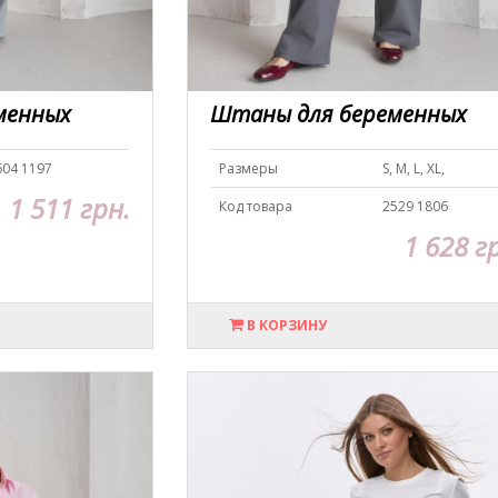
менных
Штаны для беременных
604 1197
Размеры
S, M, L, XL,
1 511 грн.
Код товара
2529 1806
1 628 г
В КОРЗИНУ