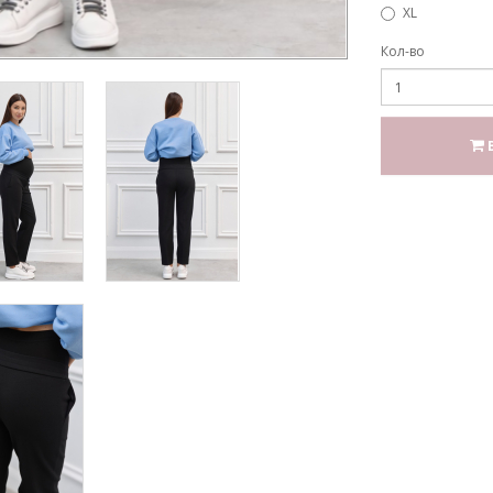
XL
Кол-во