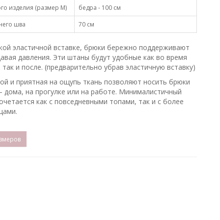
го изделия (размер М)
бедра - 100 см
него шва
70 см
кой эластичной вставке, брюки бережно поддерживают
давая давления. Эти штаны будут удобные как во время
 так и после. (предварительно убрав эластичную вставку)
ой и приятная на ощупь ткань позволяют носить брюки
 дома, на прогулке или на работе. Минималистичный
сочетается как с повседневными топами, так и с более
щами.
змеров