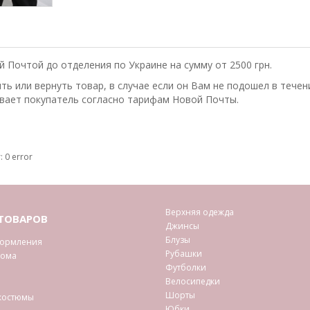
 Почтой до отделения по Украине на сумму от 2500 грн.
ь или вернуть товар, в случае если он Вам не подошел в течени
вает покупатель согласно тарифам Новой Почты.
: 0 error
Верхняя одежда
ТОВАРОВ
Джинсы
Блузы
кормления
Рубашки
дома
Футболки
Велосипедки
Шорты
костюмы
Юбки