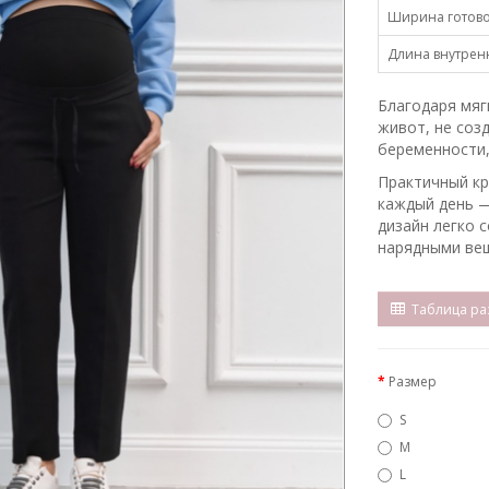
Ширина готово
Длина внутрен
Благодаря мяг
живот, не соз
беременности,
Практичный кр
каждый день —
дизайн легко 
нарядными ве
Таблица ра
Размер
S
M
L