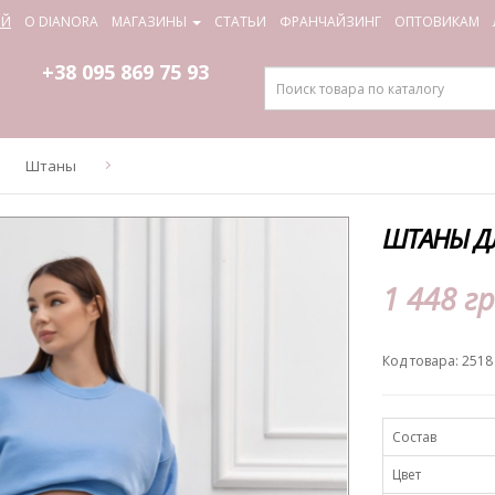
ИЙ
О DIANORA
МАГАЗИНЫ
СТАТЬИ
ФРАНЧАЙЗИНГ
ОПТОВИКАМ
+38 095
869 75 93
Штаны
ШТАНЫ ДЛ
1 448 гр
Код товара: 2518
Состав
Цвет