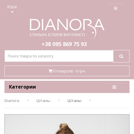
≡
ЯЗЫК
+38 095
869 75 93
0 товар(ов) - 0 грн.
Категории
Dianora
Штаны
Штаны