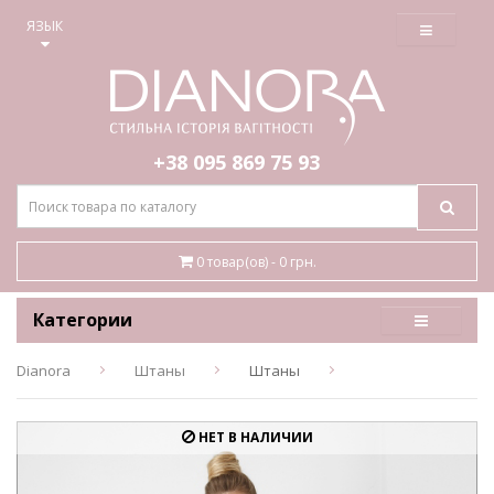
≡
ЯЗЫК
+38 095
869 75 93
0 товар(ов) - 0 грн.
Категории
Dianora
Штаны
Штаны
НЕТ В НАЛИЧИИ