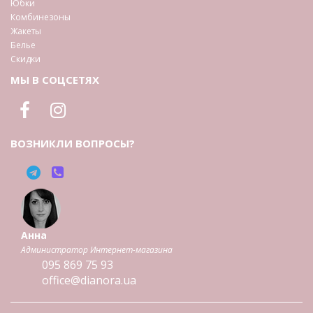
Юбки
Комбинезоны
Жакеты
Белье
Скидки
МЫ В СОЦСЕТЯХ
ВОЗНИКЛИ ВОПРОСЫ?
Анна
Администратор Интернет-магазина
095
869 75 93
office@dianora.ua