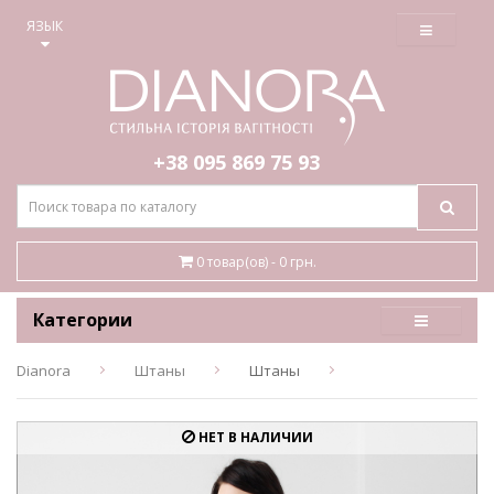
≡
ЯЗЫК
+38 095
869 75 93
0 товар(ов) - 0 грн.
Категории
Dianora
Штаны
Штаны
НЕТ В НАЛИЧИИ