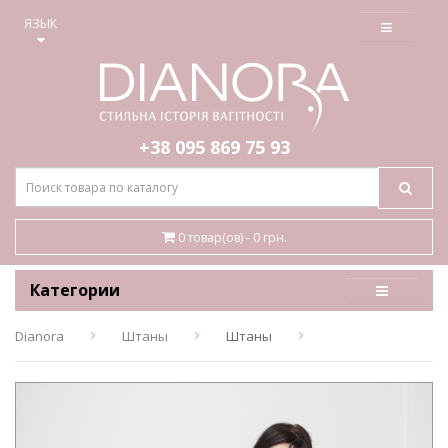
≡
ЯЗЫК
+38 095
869 75 93
0 товар(ов) - 0 грн.
Категории
Dianora
Штаны
Штаны