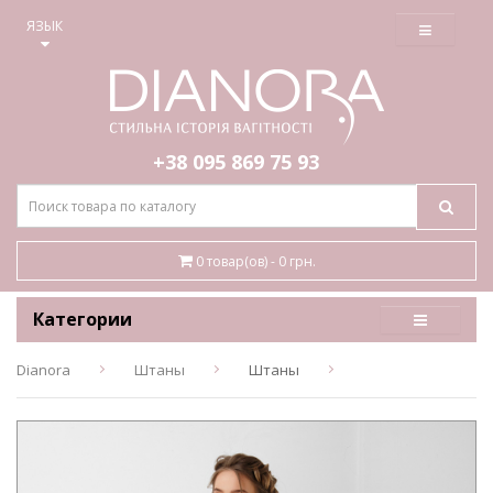
≡
ЯЗЫК
+38 095
869 75 93
0 товар(ов) - 0 грн.
Категории
Dianora
Штаны
Штаны