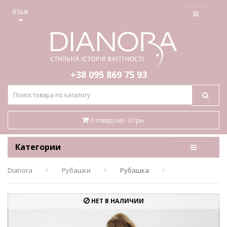
≡
ЯЗЫК
+38 095
869 75 93
0 товар(ов) - 0 грн.
Категории
Dianora
Рубашки
Рубашка
НЕТ В НАЛИЧИИ