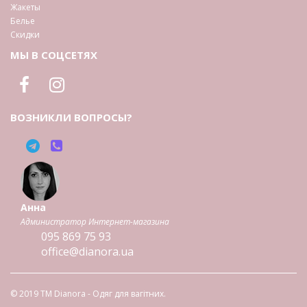
Жакеты
Белье
Скидки
МЫ В СОЦСЕТЯХ
ВОЗНИКЛИ ВОПРОСЫ?
Анна
Администратор Интернет-магазина
095
869 75 93
office@dianora.ua
© 2019 TM Dianora - Одяг для вагітних.