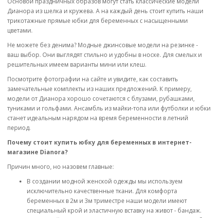
Основой праздничных образов могут стать классические модели
Дианора из шелка и кружева. А на каждый день стоит купить наши
трикотажные прямые юбки для беременных с насыщенными
цветами.
Не можете без денима? Модные джинсовые модели на резинке -
ваш выбор. Они выглядят стильно и удобны в носке. Для смелых и
решительных имеем варианты мини или клеш.
Посмотрите фотографии на сайте и увидите, как составить
замечательные комплекты из наших предложений. К примеру,
модели от Дианора хорошо сочетаются с блузами, рубашками,
туниками и гольфами. Ансамбль из майки-топа или футболки и юбки
станет идеальным нарядом на время беременности в летний
период.
Почему стоит купить юбку для беременных в интернет-
магазине Dianora?
Причин много, но назовем главные:
В создании модной женской одежды мы используем
исключительно качественные ткани. Для комфорта
беременных в 2м и 3м триместре наши модели имеют
специальный крой и эластичную вставку на живот - бандаж.