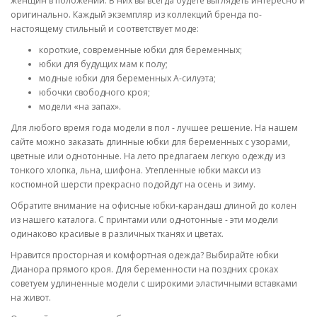
женщин в положении. В них вы всегда будете выглядеть интересно и
оригинально. Каждый экземпляр из коллекций бренда по-
настоящему стильный и соответствует моде:
короткие, современные юбки для беременных;
юбки для будущих мам к полу;
модные юбки для беременных А-силуэта;
юбочки свободного кроя;
модели «на запах».
Для любого время года модели в пол - лучшее решение. На нашем
сайте можно заказать длинные юбки для беременных с узорами,
цветные или однотонные. На лето предлагаем легкую одежду из
тонкого хлопка, льна, шифона. Утепленные юбки макси из
костюмной шерсти прекрасно подойдут на осень и зиму.
Обратите внимание на офисные юбки-карандаш длиной до колен
из нашего каталога. С принтами или однотонные - эти модели
одинаково красивые в различных тканях и цветах.
Нравится просторная и комфортная одежда? Выбирайте юбки
Дианора прямого кроя. Для беременности на поздних сроках
советуем удлиненные модели с широкими эластичными вставками
на живот.