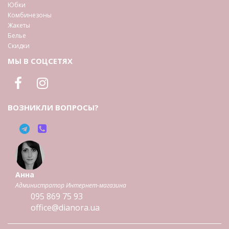
Юбки
Комбинезоны
Жакеты
Белье
Скидки
МЫ В СОЦСЕТЯХ
ВОЗНИКЛИ ВОПРОСЫ?
Анна
Администратор Интернет-магазина
095
869 75 93
office@dianora.ua