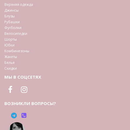
Верхняя одежда
Джинсы
Блузы
Рубашки
Футболки
Велосипедки
Шорты
Юбки
Комбинезоны
Жакеты
Белье
Скидки
МЫ В СОЦСЕТЯХ
ВОЗНИКЛИ ВОПРОСЫ?