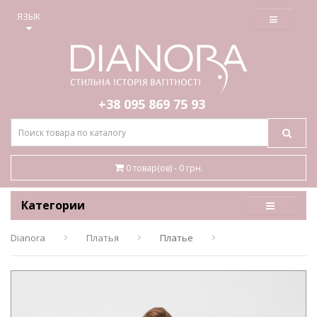
≡
ЯЗЫК
+38 095
869 75 93
0 товар(ов) - 0 грн.
Категории
Dianora
Платья
Платье